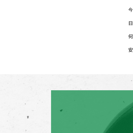
今
日
何
安