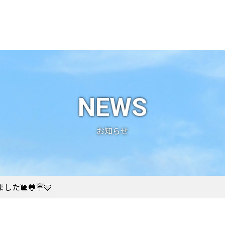
NEWS
お知らせ
た🐌🐸☔️🩵