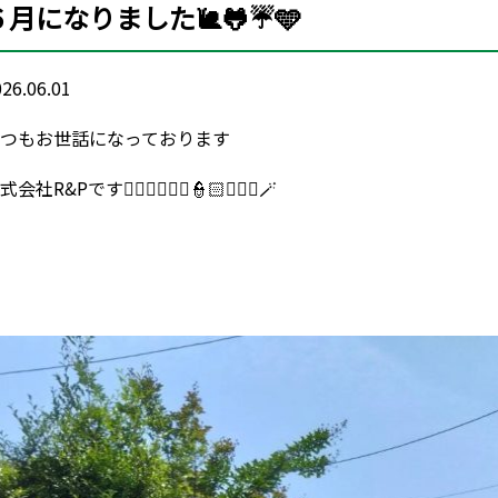
６月になりました🐌🐸☔️🩵
26.06.01
つもお世話になっております
会社R&Pです👮🏻‍♂️👮🏻‍♀️👮🏻👮🏼‍♂️🪄