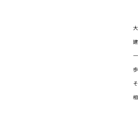
大
建
一
歩
そ
相