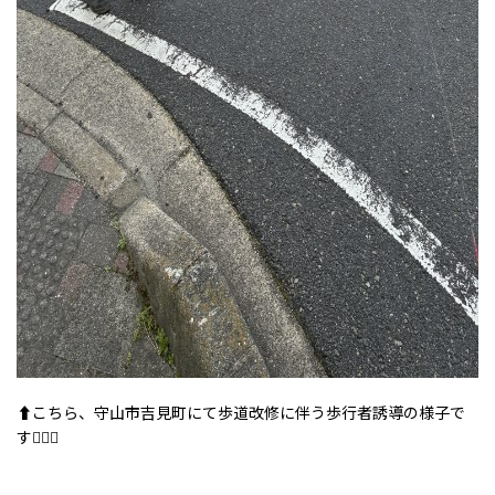
⬆️こちら、守山市吉見町にて歩道改修に伴う歩行者誘導の様子で
す💁🏻‍♀️