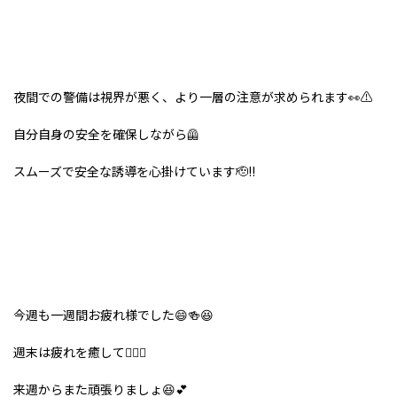
夜間での警備は視界が悪く、より一層の注意が求められます👀⚠️
自分自身の安全を確保しながら🦺
スムーズで安全な誘導を心掛けています🫡‼️
今週も一週間お疲れ様でした😄🍻😆
週末は疲れを癒して💆‍♀️✨
来週からまた頑張りましょ😆💕