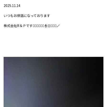
2025.11.14
いつもお世話になっております
株式会社R＆Ｐです👮🏻‍♂️👮🏻‍♀️👮🏻👮🏼‍♂️🪄