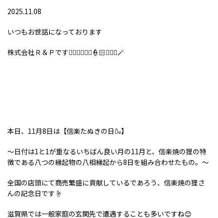
2025.11.08
いつもお世話になっております
株式会社Ｒ＆Ｐです👮🏻‍♂️👮🏻‍♀️👮🏻👮🏼‍♂️🪄
本日、11月8日は【信楽たぬきの日🍶】
〜日付は1と1が重なるいちばん良い月の11月と、信楽焼の狸の特
徴である八つの縁起物の八相縁起から8日を組み合わせたもの。〜
全国の店頭にて商売繁盛に貢献しているであろう、信楽焼の狸さ
んの記念日です☝️
滋賀県では一般家庭の玄関先で遭遇することも多いですね😊