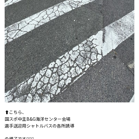
⬆️こちら、
国スポ中主B&G海洋センター会場
選手送迎用シャトルバスの各所誘導
の様子です💁🏻‍♀️