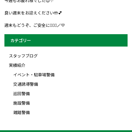
今週もお疲れ様でした😌✨
良い週末をお迎えください🤲💕
週末もどうぞ、ご安全に👮🏻‍♀️🪄💛
カテゴリー
スタッフブログ
実績紹介
イベント・駐車場警備
交通誘導警備
巡回警備
施設警備
雑踏警備